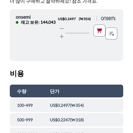
더 많이 구매하고 절약하세요! 참조 가격표.
onsemi
|
US$0.2497
(
₩354
)
재고 보유: 144,043
비용
수량
단가
100-499
US$0.2497
(
₩354
)
500-999
US$0.2247
(
₩318
)