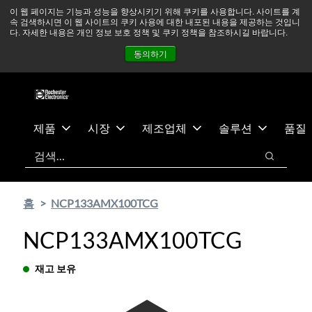
기
바
중동 지역 상황을 지속적으로 주시하고 있으며, 모든 서비스는
이 웹 페이지는 기능과 성능을 향상시키기 위해 쿠키를 사용합니다. 사이트를 계
속 검색하시면 이 웹 사이트의 쿠키 사용에 대한 내포된 내용을 제공하는 것입니
본
닥
정상적으로 운영되고 있습니다.
더 읽어보기 →
다. 자세한 내용은 개인 정보 보호 정책 및 쿠키 정책을 참조하시길 바랍니다.
콘
글
뉴스
문의하기
로그인
동의하기
텐
로
츠
건
건
너
너
뛰
뛰
기
제품
시장
제조업체
솔루션
품질
기
검색
검색
홈
NCP133AMX100TCG
NCP133AMX100TCG
재고 보유