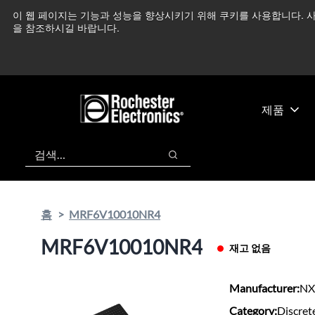
기
바
이 웹 페이지는 기능과 성능을 향상시키기 위해 쿠키를 사용합니다. 사
중동 지역 상황을 지속
본
닥
을 참조하시길 바랍니다.
콘
글
텐
로
츠
건
건
너
너
뛰
제품
뛰
기
기
검색
검색
홈
MRF6V10010NR4
MRF6V10010NR4
재고 없음
Manufacturer:
NX
Category:
Discret