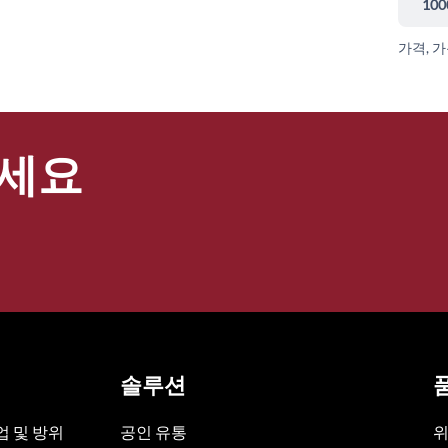
100
가격, 
세요
솔루션
 및 방위
공인 유통
위