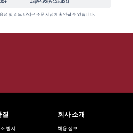
00+
US$94.92
(
₩135,821
)
가용성 및 리드 타임은 주문 시점에 확인될 수 있습니다.
품질
회사 소개
조 방지
채용 정보