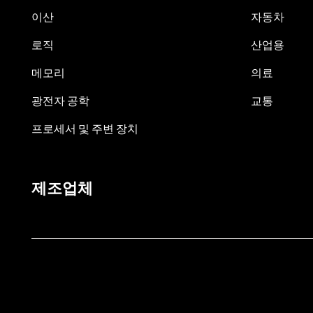
이산
자동차
로직
산업용
메모리
의료
광전자 공학
교통
프로세서 및 주변 장치
제조업체