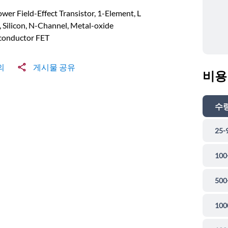
wer Field-Effect Transistor, 1-Element, L
 Silicon, N-Channel, Metal-oxide
conductor FET
의
게시물 공유
비용
수
25-
100
500
100