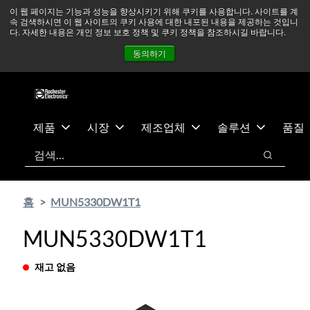
기
바
중동 지역 상황을 지속적으로 주시하고 있으며, 모든 서비스는
이 웹 페이지는 기능과 성능을 향상시키기 위해 쿠키를 사용합니다. 사이트를 계
속 검색하시면 이 웹 사이트의 쿠키 사용에 대한 내포된 내용을 제공하는 것입니
본
닥
정상적으로 운영되고 있습니다.
더 읽어보기 →
다. 자세한 내용은 개인 정보 보호 정책 및 쿠키 정책을 참조하시길 바랍니다.
콘
글
뉴스
문의하기
로그인
동의하기
텐
로
츠
건
건
너
너
뛰
뛰
기
제품
시장
제조업체
솔루션
품질
기
검색
검색
홈
MUN5330DW1T1
MUN5330DW1T1
재고 없음