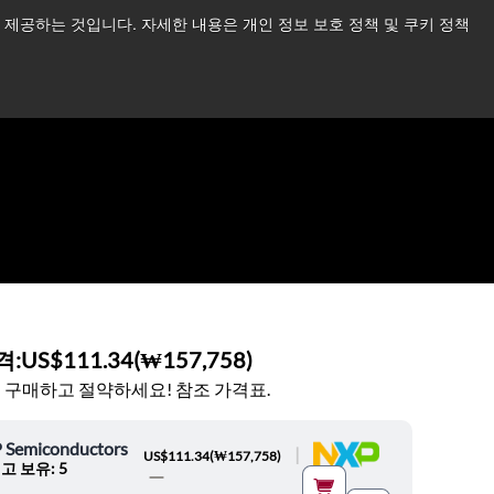
제공하는 것입니다. 자세한 내용은 개인 정보 보호 정책 및 쿠키 정책
습니다.
더 읽어보기 →
뉴스
문의하기
로그인
격:
US$111.34
(
₩157,758
)
 구매하고 절약하세요! 참조 가격표.
 Semiconductors
|
US$111.34
(
₩157,758
)
고 보유: 5