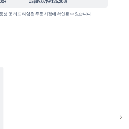
00+
US$89.07
(
₩126,203
)
가용성 및 리드 타임은 주문 시점에 확인될 수 있습니다.
Sho