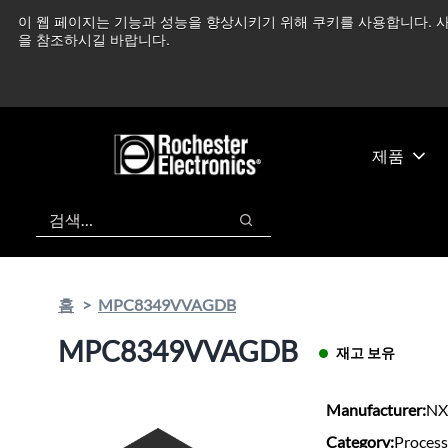
기
바
이 웹 페이지는 기능과 성능을 향상시키기 위해 쿠키를 사용합니다. 사
중동 지역 상황을 지속
본
닥
을 참조하시길 바랍니다.
콘
글
텐
로
츠
건
건
너
너
뛰
제품
뛰
기
기
검색
검색
홈
MPC8349VVAGDB
MPC8349VVAGDB
재고 보유
Manufacturer:
NX
Category:
Process