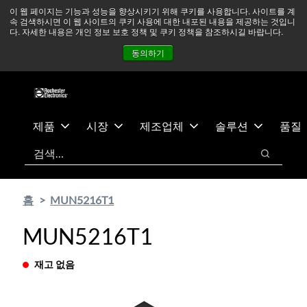
기
바
중동 지역 상황을 지속적으로 주시하고 있으며, 모든 서비스는
이 웹 페이지는 기능과 성능을 향상시키기 위해 쿠키를 사용합니다. 사이트를 계
속 검색하시면 이 웹 사이트의 쿠키 사용에 대한 내포된 내용을 제공하는 것입니
본
닥
정상적으로 운영되고 있습니다.
더 읽어보기 →
다. 자세한 내용은 개인 정보 보호 정책 및 쿠키 정책을 참조하시길 바랍니다.
콘
글
뉴스
문의하기
로그인
동의하기
텐
로
츠
건
건
너
너
뛰
뛰
기
제품
시장
제조업체
솔루션
품질
기
검색
검색
홈
MUN5216T1
MUN5216T1
재고 없음