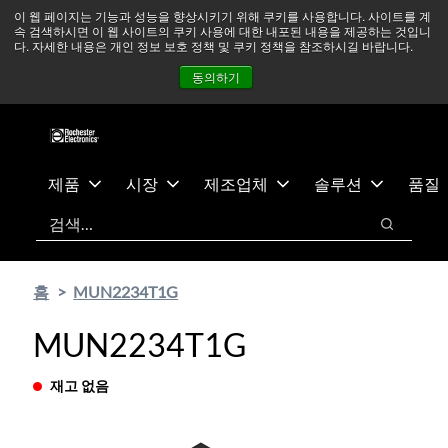
기
바
중동 지역 상황을 지속적으로 주시하고 있으며, 모든 서비스는
이 웹 페이지는 기능과 성능을 향상시키기 위해 쿠키를 사용합니다. 사이트를 계
속 검색하시면 이 웹 사이트의 쿠키 사용에 대한 내포된 내용을 제공하는 것입니
본
닥
정상적으로 운영되고 있습니다.
더 읽어보기 →
다. 자세한 내용은 개인 정보 보호 정책 및 쿠키 정책을 참조하시길 바랍니다.
콘
글
뉴스
문의하기
로그인
동의하기
텐
로
츠
건
건
너
너
뛰
뛰
기
제품
시장
제조업체
솔루션
품질
기
검색
검색
홈
MUN2234T1G
MUN2234T1G
재고 없음