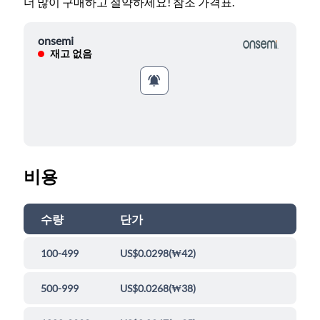
더 많이 구매하고 절약하세요! 참조 가격표.
onsemi
재고 없음
비용
수량
단가
100-499
US$0.0298
(
₩42
)
500-999
US$0.0268
(
₩38
)