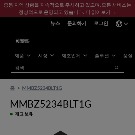
기
바
중동 지역 상황을 지속적으로 주시하고 있으며, 모든 서비스는
본
닥
정상적으로 운영되고 있습니다.
더 읽어보기 →
콘
글
뉴스
문의하기
로그인
텐
로
츠
건
건
너
너
뛰
뛰
기
제품
시장
제조업체
솔루션
품질
기
검색
검색
홈
MMBZ5234BLT1G
MMBZ5234BLT1G
재고 보유