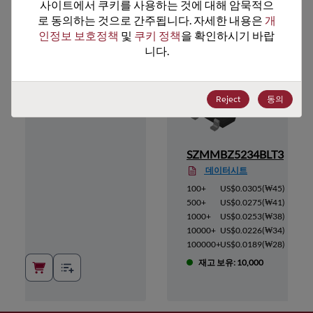
추천 대체 제품
사이트에서 쿠키를 사용하는 것에 대해 암묵적으
로 동의하는 것으로 간주됩니다. 자세한 내용은 
개
인정보 보호정책
 및 
쿠키 정책
을 확인하시기 바랍
니다.
Reject
동의
T1
SZMMBZ5234BLT3
데이터시트
(
₩45
)
100+
US$0.0305
(
₩45
)
(
₩41
)
500+
US$0.0275
(
₩41
)
(
₩38
)
1000+
US$0.0253
(
₩38
)
(
₩34
)
10000+
US$0.0226
(
₩34
)
(
₩28
)
100000+
US$0.0189
(
₩28
)
00
재고 보유: 10,000