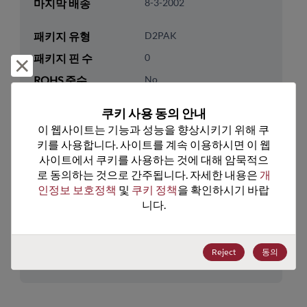
마지막 배송
8-3-2002
패키지 유형
D2PAK
패키지 핀 수
0
거부 및 닫기
ROHS 준수
No
리드프리
No
쿠키 사용 동의 안내
패키지 수량
0
이 웹사이트는 기능과 성능을 향상시키기 위해 쿠
키를 사용합니다. 사이트를 계속 이용하시면 이 웹
기술 카테고리
Discretes
사이트에서 쿠키를 사용하는 것에 대해 암묵적으
로 동의하는 것으로 간주됩니다. 자세한 내용은 
개
기술 하위 카테고리
Transistor
인정보 보호정책
 및 
쿠키 정책
을 확인하시기 바랍
기술 그룹
MOSFETs/FETs
니다.
미국 HTS 코드
8541.29.0055
Reject
동의
ECCN
EAR99