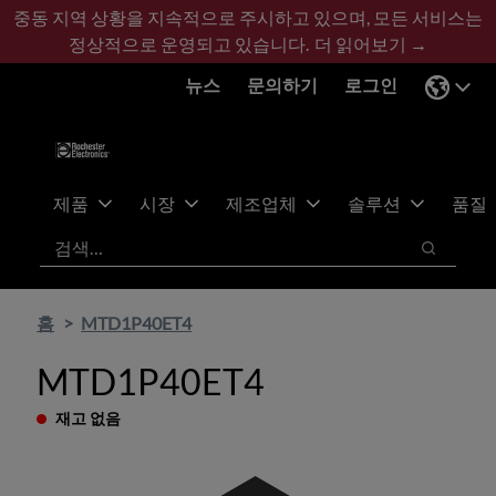
기
바
중동 지역 상황을 지속적으로 주시하고 있으며, 모든 서비스는
본
닥
정상적으로 운영되고 있습니다.
더 읽어보기 →
콘
글
뉴스
문의하기
로그인
텐
로
츠
건
건
너
너
뛰
뛰
기
제품
시장
제조업체
솔루션
품질
기
검색
검색
홈
MTD1P40ET4
MTD1P40ET4
재고 없음