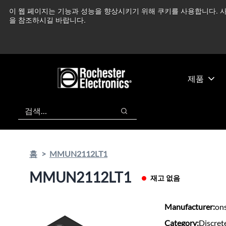
기
바
이 웹 페이지는 기능과 성능을 향상시키기 위해 쿠키를 사용합니다. 사
중동 지역 상황을 지속
본
닥
을 참조하시길 바랍니다.
콘
글
텐
로
츠
건
건
너
너
뛰
제품
뛰
기
기
검색
검색
홈
MMUN2112LT1
MMUN2112LT1
재고 없음
Manufacturer:
on
Category:
Discret