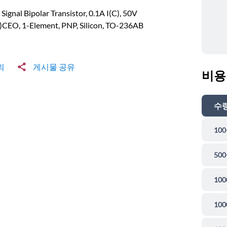
 Signal Bipolar Transistor, 0.1A I(C), 50V
)CEO, 1-Element, PNP, Silicon, TO-236AB
의
게시물 공유
비용
수
100
500
100
100