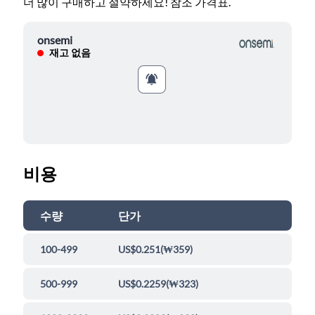
더 많이 구매하고 절약하세요! 참조 가격표.
onsemi
재고 없음
비용
수량
단가
100-499
US$0.251
(
₩359
)
500-999
US$0.2259
(
₩323
)