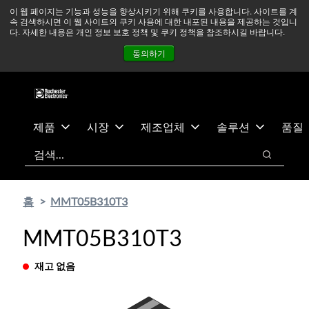
기
바
중동 지역 상황을 지속적으로 주시하고 있으며, 모든 서비스는
이 웹 페이지는 기능과 성능을 향상시키기 위해 쿠키를 사용합니다. 사이트를 계
속 검색하시면 이 웹 사이트의 쿠키 사용에 대한 내포된 내용을 제공하는 것입니
본
닥
정상적으로 운영되고 있습니다.
더 읽어보기 →
다. 자세한 내용은 개인 정보 보호 정책 및 쿠키 정책을 참조하시길 바랍니다.
콘
글
뉴스
문의하기
로그인
동의하기
텐
로
츠
건
건
너
너
뛰
뛰
기
제품
시장
제조업체
솔루션
품질
기
검색
검색
홈
MMT05B310T3
MMT05B310T3
재고 없음