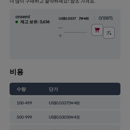
더 많이 구매하고 절약하세요! 참조 가격표.
onsemi
|
US$0.0337
(
₩48
)
재고 보유: 3,636
비용
수량
단가
100-499
US$0.0337
(
₩48
)
500-999
US$0.0303
(
₩43
)