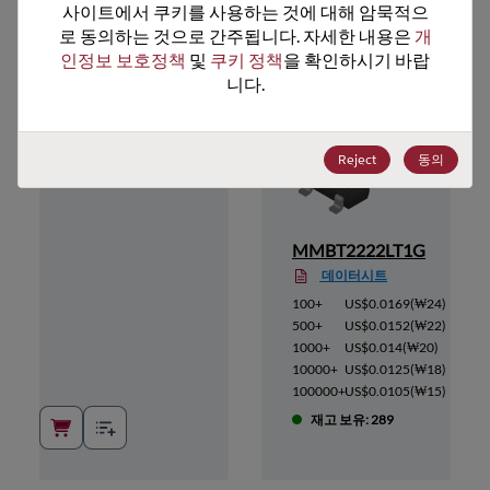
사이트에서 쿠키를 사용하는 것에 대해 암묵적으
추천 대체 제품
로 동의하는 것으로 간주됩니다. 자세한 내용은 
개
인정보 보호정책
 및 
쿠키 정책
을 확인하시기 바랍
니다.
Reject
동의
MMBT2222LT1G
데이터시트
(
₩44
)
100+
US$0.0169
(
₩24
)
(
₩39
)
500+
US$0.0152
(
₩22
)
(
₩36
)
1000+
US$0.014
(
₩20
)
(
₩32
)
10000+
US$0.0125
(
₩18
)
(
₩27
)
100000+
US$0.0105
(
₩15
)
6
재고 보유: 289