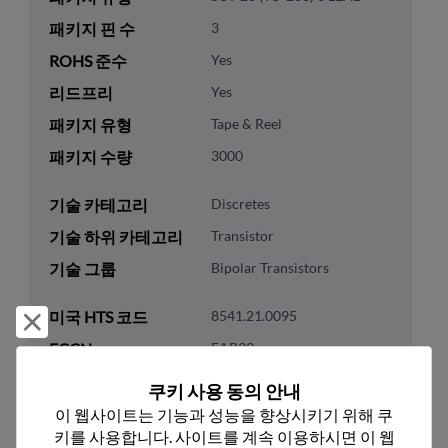
패키지 핀 수
3
ROHS 준수
Yes
리드프리
Yes
패키지 유형
Tape & Reel
패키지 수량
3000
기술 카테고리
Discretes
기술 하위 카테고리
Transistor
기술 그룹
Bipolar Transistors
미국 HTS 코드
8541.21.0095
거부 및 닫기
ECCN
EAR99
쿠키 사용 동의 안내
이 웹사이트는 기능과 성능을 향상시키기 위해 쿠
키를 사용합니다. 사이트를 계속 이용하시면 이 웹