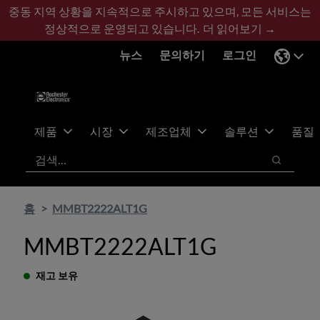
기
바
중동 지역 상황을 지속적으로 주시하고 있으며, 모든 서비스는
본
닥
정상적으로 운영되고 있습니다.
더 읽어보기 →
콘
글
뉴스
문의하기
로그인
텐
로
츠
건
건
너
너
뛰
뛰
기
제품
시장
제조업체
솔루션
품질
기
검색
검색
홈
MMBT2222ALT1G
MMBT2222ALT1G
재고 보유