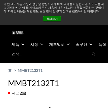
기
바
중동 지역 상황을 지속적으로 주시하고 있으며, 모든 서비스는
이 웹 페이지는 기능과 성능을 향상시키기 위해 쿠키를 사용합니다. 사이트를 계
속 검색하시면 이 웹 사이트의 쿠키 사용에 대한 내포된 내용을 제공하는 것입니
본
닥
정상적으로 운영되고 있습니다.
더 읽어보기 →
다. 자세한 내용은 개인 정보 보호 정책 및 쿠키 정책을 참조하시길 바랍니다.
콘
글
뉴스
문의하기
로그인
동의하기
텐
로
츠
건
건
너
너
뛰
뛰
기
제품
시장
제조업체
솔루션
품질
기
검색
검색
홈
MMBT2132T1
MMBT2132T1
재고 없음