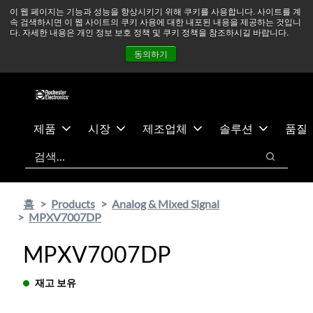
기
바
중동 지역 상황을 지속적으로 주시하고 있으며, 모든 서비스는
이 웹 페이지는 기능과 성능을 향상시키기 위해 쿠키를 사용합니다. 사이트를 계
속 검색하시면 이 웹 사이트의 쿠키 사용에 대한 내포된 내용을 제공하는 것입니
본
닥
정상적으로 운영되고 있습니다.
더 읽어보기 →
다. 자세한 내용은 개인 정보 보호 정책 및 쿠키 정책을 참조하시길 바랍니다.
콘
글
뉴스
문의하기
로그인
동의하기
텐
로
츠
건
건
너
너
뛰
뛰
기
제품
시장
제조업체
솔루션
품질
기
검색
검색
홈
Products
Analog & Mixed Signal
MPXV7007DP
MPXV7007DP
재고 보유