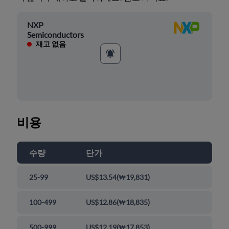
NXP
Semiconductors
재고 없음
비용
수량
단가
25-99
US$13.54
(
₩19,831
)
100-499
US$12.86
(
₩18,835
)
500-999
US$12.19
(
₩17,853
)