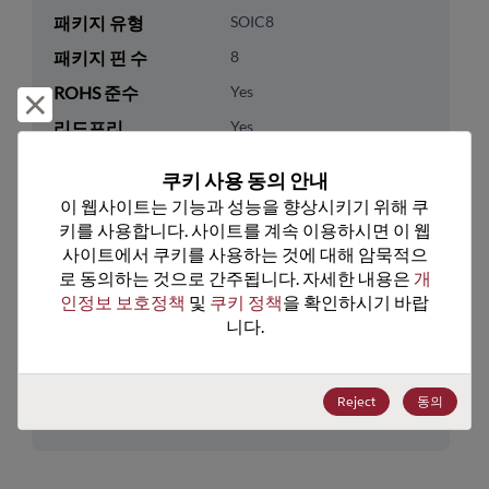
패키지 유형
SOIC8
패키지 핀 수
8
ROHS 준수
Yes
거부 및 닫기
리드프리
Yes
패키지 유형
Tube
쿠키 사용 동의 안내
패키지 수량
40
이 웹사이트는 기능과 성능을 향상시키기 위해 쿠
키를 사용합니다. 사이트를 계속 이용하시면 이 웹
기술 카테고리
Analog & Mixed Signal
사이트에서 쿠키를 사용하는 것에 대해 암묵적으
로 동의하는 것으로 간주됩니다. 자세한 내용은 
개
기술 하위 카테고리
Sensors
인정보 보호정책
 및 
쿠키 정책
을 확인하시기 바랍
기술 그룹
Pressure Sensors
니다.
미국 HTS 코드
8542.39.0090
Reject
동의
ECCN
EAR99