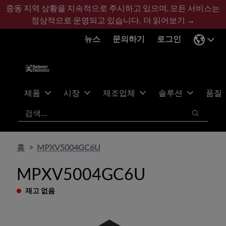
기
바
중동 지역 상황을 지속적으로 주시하고 있으며, 모든 서비스는
본
닥
정상적으로 운영되고 있습니다.
더 읽어보기 →
콘
글
뉴스
문의하기
로그인
텐
로
츠
건
건
너
너
뛰
뛰
기
제품
시장
제조업체
솔루션
품질
기
검색
검색
홈
MPXV5004GC6U
MPXV5004GC6U
재고 없음