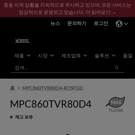
기
바
중동 지역 상황을 지속적으로 주시하고 있으며, 모든 서비스는
본
닥
정상적으로 운영되고 있습니다.
더 읽어보기 →
콘
글
뉴스
문의하기
로그인
텐
로
츠
건
건
너
너
뛰
뛰
기
제품
시장
제조업체
솔루션
품질
기
검색
검색
홈
MPC860TVR80D4-ROSFGD
MPC860TVR80D4
재고 보유