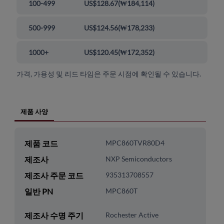
100-499
US$128.67
(
₩184,114
)
500-999
US$124.56
(
₩178,233
)
1000+
US$120.45
(
₩172,352
)
가격, 가용성 및 리드 타임은 주문 시점에 확인될 수 있습니다.
제품 사양
제품 코드
MPC860TVR80D4
제조사
NXP Semiconductors
제조사 주문 코드
935313708557
일반 PN
MPC860T
제조사 수명 주기
Rochester Active