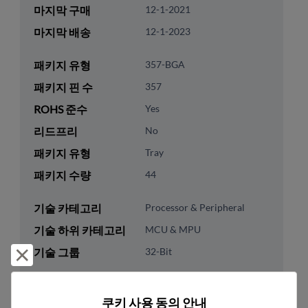
마지막 구매
12-1-2021
마지막 배송
12-1-2023
패키지 유형
357-BGA
패키지 핀 수
357
ROHS 준수
Yes
리드프리
No
패키지 유형
Tray
패키지 수량
44
기술 카테고리
Processor & Peripheral
기술 하위 카테고리
MCU & MPU
기술 그룹
32-Bit
거부 및 닫기
미국 HTS 코드
8542.31.0025
쿠키 사용 동의 안내
ECCN
3A991.A.2