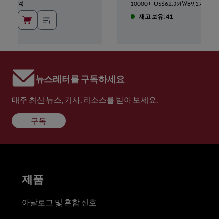
₩89,274
)
10000+
US$62.39
(
₩89,274
)
재고 보유: 41
뉴스레터를 구독하세요
매주 최신 뉴스, 기사, 리소스를 받아 보세요.
구독
제품
아날로그 및 혼합 신호