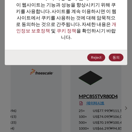
이 웹사이트는 기능과 성능을 향상시키기 위해 쿠
키를 사용합니다. 사이트를 계속 이용하시면 이 웹
사이트에서 쿠키를 사용하는 것에 대해 암묵적으
로 동의하는 것으로 간주됩니다. 자세한 내용은 
개
인정보 보호정책
 및 
쿠키 정책
을 확인하시기 바랍
추천 대체 제품
니다.
Reject
동의
0D4
MPC855TVR80D4
데이터시트
Sh
₩111,596
)
25+
US$77.99
(
₩111,596
)
₩106,015
)
100+
US$74.09
(
₩106,015
)
₩100,435
)
500+
US$70.19
(
₩100,435
)
₩94,854
)
1000+
US$66.29
(
₩94,854
)