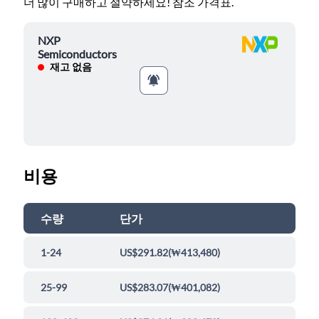
더 많이 구매하고 절약하세요! 참조 가격표.
NXP
Semiconductors
재고 없음
비용
수량
단가
1-24
US$291.82
(
₩413,480
)
25-99
US$283.07
(
₩401,082
)