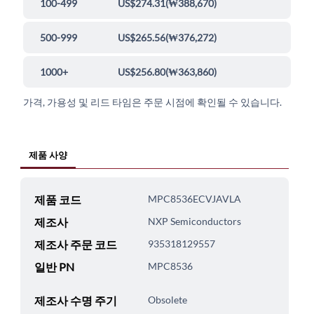
100-499
US$274.31
(
₩388,670
)
500-999
US$265.56
(
₩376,272
)
1000+
US$256.80
(
₩363,860
)
가격, 가용성 및 리드 타임은 주문 시점에 확인될 수 있습니다.
제품 사양
제품 코드
MPC8536ECVJAVLA
제조사
NXP Semiconductors
제조사 주문 코드
935318129557
일반 PN
MPC8536
제조사 수명 주기
Obsolete