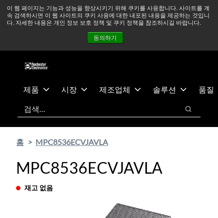
기
바
중동 지역 상황을 지속적으로 주시하고 있으며, 모든 서비스는
이 웹 페이지는 기능과 성능을 향상시키기 위해 쿠키를 사용합니다. 사이트를 계
속 검색하시면 이 웹 사이트의 쿠키 사용에 대한 내포된 내용을 제공하는 것입니
본
닥
정상적으로 운영되고 있습니다.
더 읽어보기 →
다. 자세한 내용은 개인 정보 보호 정책 및 쿠키 정책을 참조하시길 바랍니다.
콘
글
뉴스
문의하기
로그인
동의하기
텐
로
츠
건
건
너
너
뛰
뛰
기
제품
시장
제조업체
솔루션
품질
기
검색
검색
홈
MPC8536ECVJAVLA
MPC8536ECVJAVLA
재고 없음