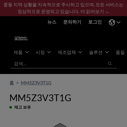
기
바
중동 지역 상황을 지속적으로 주시하고 있으며, 모든 서비스는
본
닥
정상적으로 운영되고 있습니다.
더 읽어보기 →
콘
글
뉴스
문의하기
로그인
텐
로
츠
건
건
너
너
뛰
뛰
기
제품
시장
제조업체
솔루션
품질
기
검색
검색
홈
MM5Z3V3T1G
MM5Z3V3T1G
재고 보유