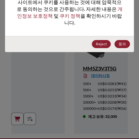
추천 대체 제품
사이트에서 쿠키를 사용하는 것에 대해 암묵적으
로 동의하는 것으로 간주됩니다. 자세한 내용은 
개
인정보 보호정책
 및 
쿠키 정책
을 확인하시기 바랍
니다.
Reject
동의
MM5Z3V3T5G
데이터시트
(
₩45
)
100+
US$0.0281
(
₩41
)
(
₩40
)
500+
US$0.0253
(
₩37
)
(
₩37
)
1000+
US$0.0233
(
₩34
)
(
₩33
)
10000+
US$0.0208
(
₩30
)
(
₩28
)
100000+
US$0.0174
(
₩26
)
재고 보유: 32,000