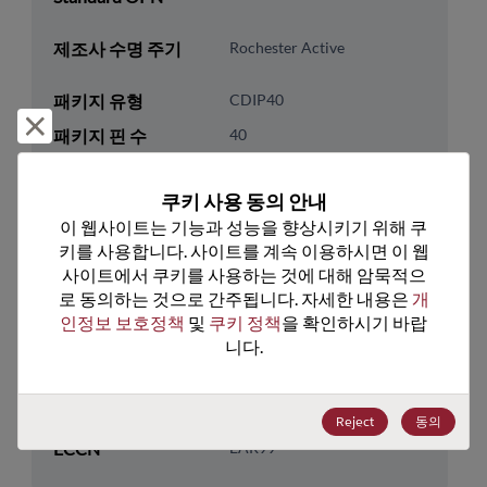
제조사 수명 주기
Rochester Active
패키지 유형
CDIP40
거부 및 닫기
패키지 핀 수
40
ROHS 준수
No
쿠키 사용 동의 안내
리드프리
No
이 웹사이트는 기능과 성능을 향상시키기 위해 쿠
패키지 유형
Tube
키를 사용합니다. 사이트를 계속 이용하시면 이 웹
사이트에서 쿠키를 사용하는 것에 대해 암묵적으
패키지 수량
9
로 동의하는 것으로 간주됩니다. 자세한 내용은 
개
인정보 보호정책
 및 
쿠키 정책
을 확인하시기 바랍
기술 카테고리
Processor & Peripheral
니다.
기술 하위 카테고리
Peripheral
미국 HTS 코드
8542.39.0070
Reject
동의
ECCN
EAR99