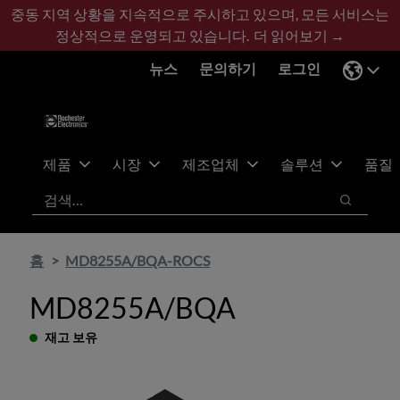
기
바
중동 지역 상황을 지속적으로 주시하고 있으며, 모든 서비스는
본
닥
정상적으로 운영되고 있습니다.
더 읽어보기 →
콘
글
뉴스
문의하기
로그인
텐
로
츠
건
건
너
너
뛰
뛰
기
제품
시장
제조업체
솔루션
품질
기
검색
검색
홈
MD8255A/BQA-ROCS
MD8255A/BQA
재고 보유