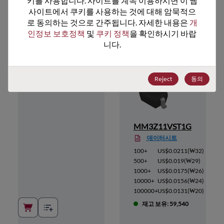
키를 사용합니다. 사이트를 계속 이용하시면 이 웹
사이트에서 쿠키를 사용하는 것에 대해 암묵적으
추천 대체 제품
로 동의하는 것으로 간주됩니다. 자세한 내용은 
개
인정보 보호정책
 및 
쿠키 정책
을 확인하시기 바랍
니다.
Reject
동의
MM3Z11VST1G
데이터시트
(
₩46
)
100+
US$0.0211
(
₩32
)
(
₩41
)
500+
US$0.019
(
₩29
)
(
₩38
)
1000+
US$0.0175
(
₩26
)
(
₩34
)
10000+
US$0.0156
(
₩24
)
(
₩28
)
100000+
US$0.0131
(
₩20
)
재고 보유: 59,540