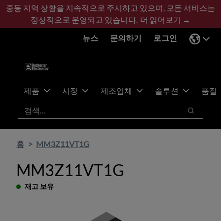
기
바
중동 지역 상황을 지속적으로 주시하고 있으며, 모든 서비스는
본
닥
정상적으로 운영되고 있습니다.
더 읽어보기 →
콘
글
뉴스
문의하기
로그인
텐
로
츠
건
건
너
너
뛰
뛰
기
제품
시장
제조업체
솔루션
품질
기
검색
검색
홈
MM3Z11VT1G
MM3Z11VT1G
재고 보유