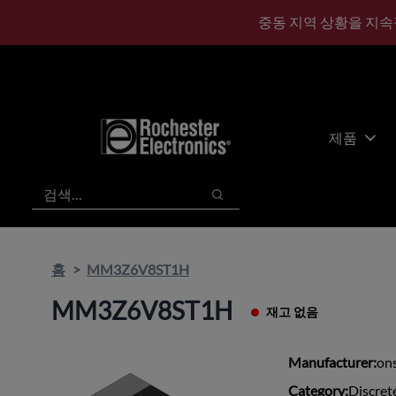
기
바
중동 지역 상황을 지속
본
닥
콘
글
텐
로
츠
건
건
너
너
뛰
제품
뛰
기
기
검색
검색
홈
MM3Z6V8ST1H
MM3Z6V8ST1H
재고 없음
Manufacturer:
on
Category:
Discret