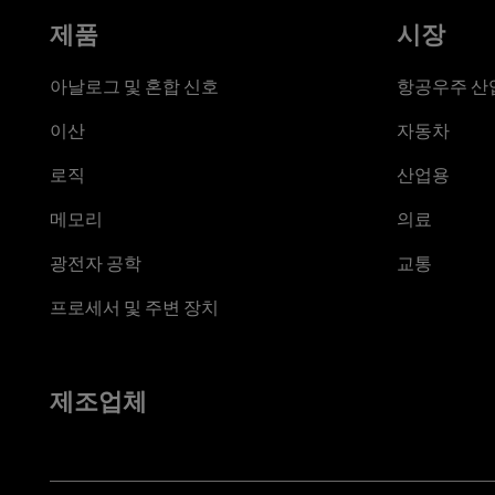
제품
시장
아날로그 및 혼합 신호
항공우주 산업
이산
자동차
로직
산업용
메모리
의료
광전자 공학
교통
프로세서 및 주변 장치
제조업체