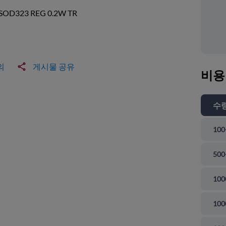
SOD323 REG 0.2W TR
의
게시물 공유
비용
수
100
500
100
100
 닫기