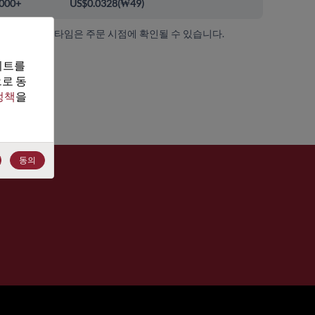
000+
US$0.0328
(
₩49
)
가용성 및 리드 타임은 주문 시점에 확인될 수 있습니다.
트를 
로 동
정책
을 
 보기
동의