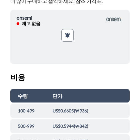
더 많이 구매하고 절약하세요! 참조 가격표.
onsemi
재고 없음
비용
수량
단가
100-499
US$0.6605
(
₩936
)
500-999
US$0.5944
(
₩842
)