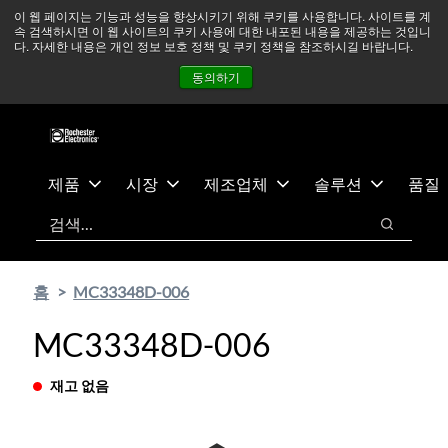
기
바
중동 지역 상황을 지속적으로 주시하고 있으며, 모든 서비스는
이 웹 페이지는 기능과 성능을 향상시키기 위해 쿠키를 사용합니다. 사이트를 계
속 검색하시면 이 웹 사이트의 쿠키 사용에 대한 내포된 내용을 제공하는 것입니
본
닥
정상적으로 운영되고 있습니다.
더 읽어보기 →
다. 자세한 내용은 개인 정보 보호 정책 및 쿠키 정책을 참조하시길 바랍니다.
콘
글
뉴스
문의하기
로그인
동의하기
텐
로
츠
건
건
너
너
뛰
뛰
기
제품
시장
제조업체
솔루션
품질
기
검색
검색
홈
MC33348D-006
MC33348D-006
재고 없음