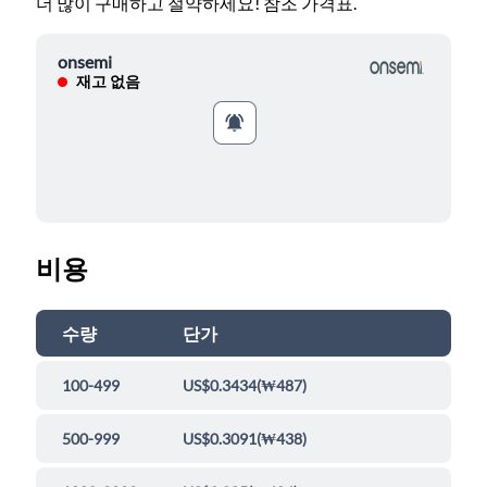
더 많이 구매하고 절약하세요! 참조 가격표.
onsemi
재고 없음
비용
수량
단가
100-499
US$0.3434
(
₩487
)
500-999
US$0.3091
(
₩438
)