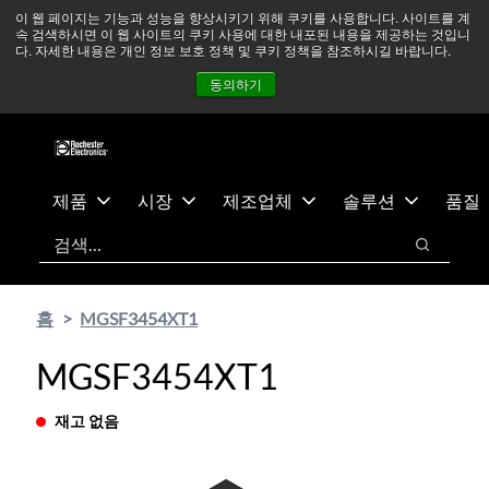
기
바
중동 지역 상황을 지속적으로 주시하고 있으며, 모든 서비스는
이 웹 페이지는 기능과 성능을 향상시키기 위해 쿠키를 사용합니다. 사이트를 계
속 검색하시면 이 웹 사이트의 쿠키 사용에 대한 내포된 내용을 제공하는 것입니
본
닥
정상적으로 운영되고 있습니다.
더 읽어보기 →
다. 자세한 내용은 개인 정보 보호 정책 및 쿠키 정책을 참조하시길 바랍니다.
콘
글
뉴스
문의하기
로그인
동의하기
텐
로
츠
건
건
너
너
뛰
뛰
기
제품
시장
제조업체
솔루션
품질
기
검색
검색
홈
MGSF3454XT1
MGSF3454XT1
재고 없음