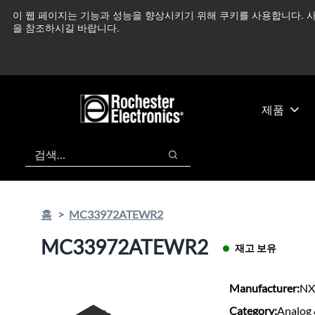
기
바
이 웹 페이지는 기능과 성능을 향상시키기 위해 쿠키를 사용합니다. 사
중동 지역 상황을 지속
본
닥
을 참조하시길 바랍니다.
콘
글
텐
로
츠
건
건
너
너
뛰
제품
뛰
기
기
검색
검색
홈
MC33972ATEWR2
MC33972ATEWR2
재고 보유
Manufacturer:
NX
Category:
Analog 