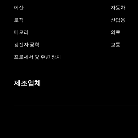
이산
자동차
로직
산업용
메모리
의료
광전자 공학
교통
프로세서 및 주변 장치
제조업체