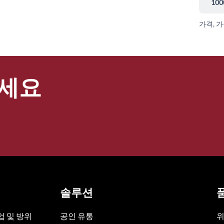
100
가격, 
세요
솔루션
 및 방위
공인 유통
위