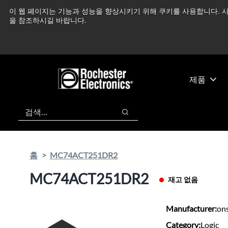
기
바
이 웹 페이지는 기능과 성능을 향상시키기 위해 쿠키를 사용합니다. 사
중동 지역 상황을 지속
본
닥
을 참조하시길 바랍니다.
콘
글
텐
로
츠
건
건
너
너
뛰
제품
뛰
기
기
검색
검색
홈
MC74ACT251DR2
MC74ACT251DR2
재고 없음
Manufacturer:
on
Category:
Logic