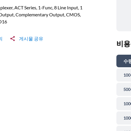
plexer, ACT Series, 1-Func, 8 Line Input, 1
 Output, Complementary Output, CMOS,
O16
의
게시물 공유
비용
수
100
500
100
100