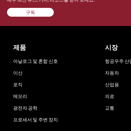
구독
제품
시장
아날로그 및 혼합 신호
항공우주 산업
이산
자동차
로직
산업용
메모리
의료
광전자 공학
교통
프로세서 및 주변 장치