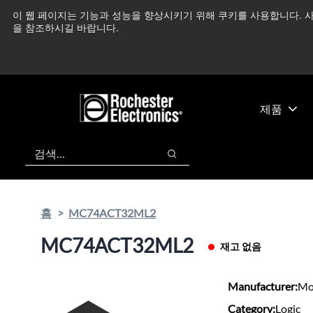
기
바
이 웹 페이지는 기능과 성능을 향상시키기 위해 쿠키를 사용합니다. 사
중동 지역 상황을 지속
본
닥
을 참조하시길 바랍니다.
콘
글
텐
로
츠
건
건
너
너
뛰
제품
뛰
기
기
검색
검색
홈
MC74ACT32ML2
MC74ACT32ML2
재고 없음
Manufacturer:
Mo
Category:
Logic