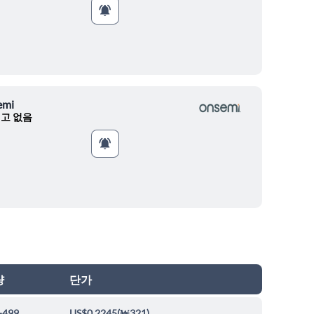
emi
고 없음
량
단가
-499
US$0.2245
(
₩321
)