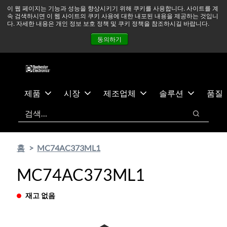
기
바
중동 지역 상황을 지속적으로 주시하고 있으며, 모든 서비스는
이 웹 페이지는 기능과 성능을 향상시키기 위해 쿠키를 사용합니다. 사이트를 계
속 검색하시면 이 웹 사이트의 쿠키 사용에 대한 내포된 내용을 제공하는 것입니
본
닥
정상적으로 운영되고 있습니다.
더 읽어보기 →
다. 자세한 내용은 개인 정보 보호 정책 및 쿠키 정책을 참조하시길 바랍니다.
콘
글
뉴스
문의하기
로그인
동의하기
텐
로
츠
건
건
너
너
뛰
뛰
기
제품
시장
제조업체
솔루션
품질
기
검색
검색
홈
MC74AC373ML1
MC74AC373ML1
재고 없음