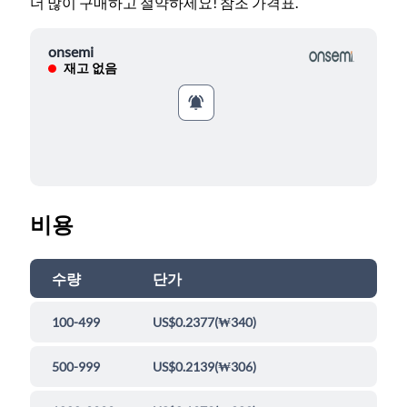
더 많이 구매하고 절약하세요! 참조 가격표.
onsemi
재고 없음
비용
수량
단가
100-499
US$0.2377
(
₩340
)
500-999
US$0.2139
(
₩306
)