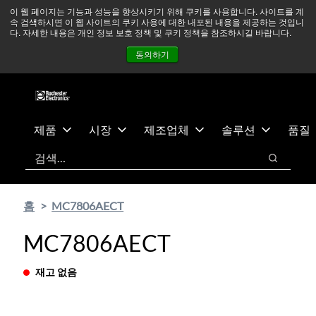
기
바
중동 지역 상황을 지속적으로 주시하고 있으며, 모든 서비스는
이 웹 페이지는 기능과 성능을 향상시키기 위해 쿠키를 사용합니다. 사이트를 계
속 검색하시면 이 웹 사이트의 쿠키 사용에 대한 내포된 내용을 제공하는 것입니
본
닥
정상적으로 운영되고 있습니다.
더 읽어보기 →
다. 자세한 내용은 개인 정보 보호 정책 및 쿠키 정책을 참조하시길 바랍니다.
콘
글
뉴스
문의하기
로그인
동의하기
텐
로
츠
건
건
너
너
뛰
뛰
기
제품
시장
제조업체
솔루션
품질
기
검색
검색
홈
MC7806AECT
MC7806AECT
재고 없음