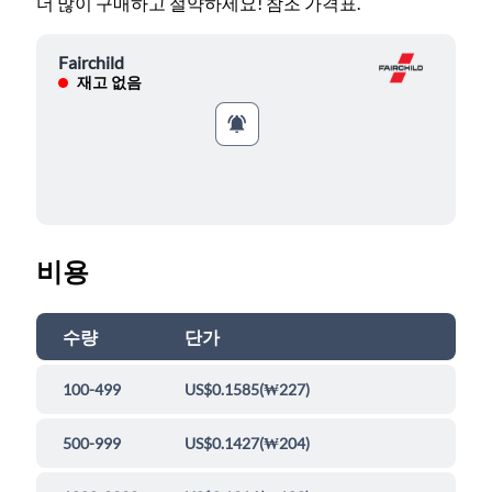
더 많이 구매하고 절약하세요! 참조 가격표.
Fairchild
재고 없음
비용
수량
단가
100-499
US$0.1585
(
₩227
)
500-999
US$0.1427
(
₩204
)