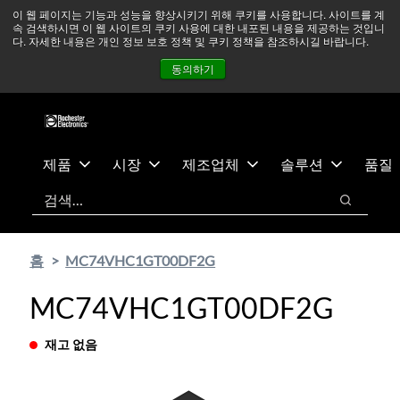
기
바
중동 지역 상황을 지속적으로 주시하고 있으며, 모든 서비스는
이 웹 페이지는 기능과 성능을 향상시키기 위해 쿠키를 사용합니다. 사이트를 계
속 검색하시면 이 웹 사이트의 쿠키 사용에 대한 내포된 내용을 제공하는 것입니
본
닥
정상적으로 운영되고 있습니다.
더 읽어보기 →
다. 자세한 내용은 개인 정보 보호 정책 및 쿠키 정책을 참조하시길 바랍니다.
콘
글
뉴스
문의하기
로그인
동의하기
텐
로
츠
건
건
너
너
뛰
뛰
기
제품
시장
제조업체
솔루션
품질
기
검색
검색
홈
MC74VHC1GT00DF2G
MC74VHC1GT00DF2G
재고 없음