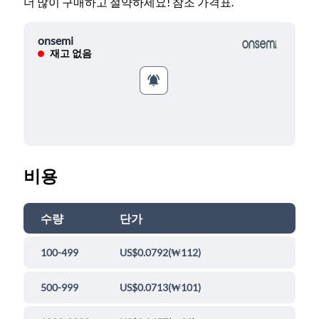
더 많이 구매하고 절약하세요! 참조 가격표.
onsemi
재고 없음
비용
수량
단가
100-499
US$0.0792
(
₩112
)
500-999
US$0.0713
(
₩101
)