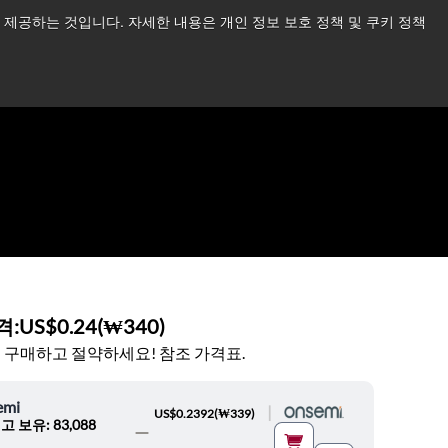
제공하는 것입니다. 자세한 내용은 개인 정보 보호 정책 및 쿠키 정책
습니다.
더 읽어보기 →
뉴스
문의하기
로그인
격:
US$0.24
(
₩340
)
 구매하고 절약하세요! 참조 가격표.
emi
|
US$0.2392
(
₩339
)
고 보유: 83,088