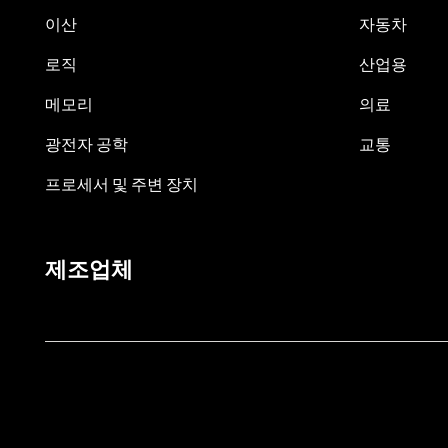
이산
자동차
로직
산업용
메모리
의료
광전자 공학
교통
프로세서 및 주변 장치
제조업체