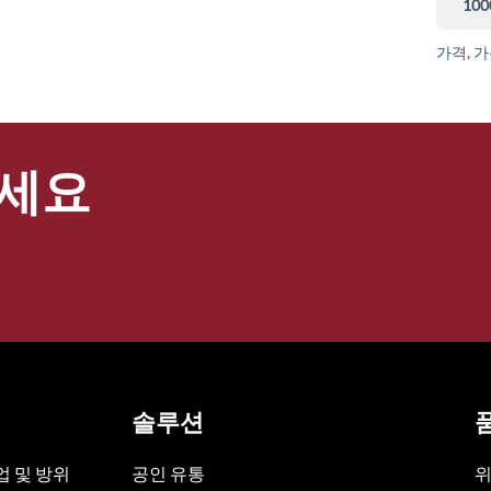
100
가격, 
세요
솔루션
 및 방위
공인 유통
위