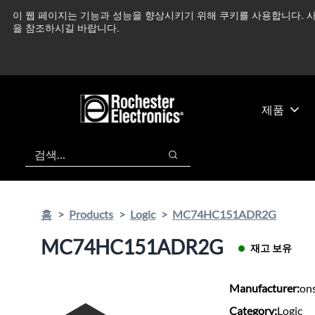
기
바
이 웹 페이지는 기능과 성능을 향상시키기 위해 쿠키를 사용합니다. 사
중동 지역 상황을 지속
본
닥
을 참조하시길 바랍니다.
콘
글
텐
로
츠
건
건
너
너
뛰
제품
뛰
기
기
검색
검색
홈
Products
Logic
MC74HC151ADR2G
MC74HC151ADR2G
재고 보유
Manufacturer:
on
Category:
Logic