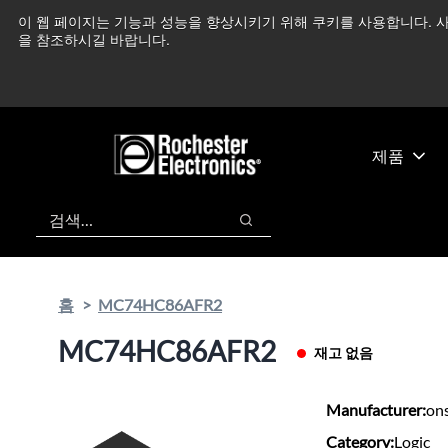
기
바
이 웹 페이지는 기능과 성능을 향상시키기 위해 쿠키를 사용합니다. 사
중동 지역 상황을 지속
본
닥
을 참조하시길 바랍니다.
콘
글
텐
로
츠
건
건
너
너
뛰
제품
뛰
기
기
검색
검색
홈
MC74HC86AFR2
MC74HC86AFR2
재고 없음
Manufacturer:
on
Category:
Logic