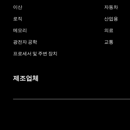
이산
자동차
로직
산업용
메모리
의료
광전자 공학
교통
프로세서 및 주변 장치
제조업체