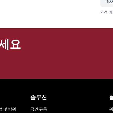
100
가격, 
세요
솔루션
 및 방위
공인 유통
위