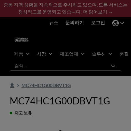
기
바
중동 지역 상황을 지속적으로 주시하고 있으며, 모든 서비스는
본
닥
정상적으로 운영되고 있습니다.
더 읽어보기 →
콘
글
뉴스
문의하기
로그인
텐
로
츠
건
건
너
너
뛰
뛰
기
제품
시장
제조업체
솔루션
품질
기
검색
검색
홈
MC74HC1G00DBVT1G
MC74HC1G00DBVT1G
재고 보유