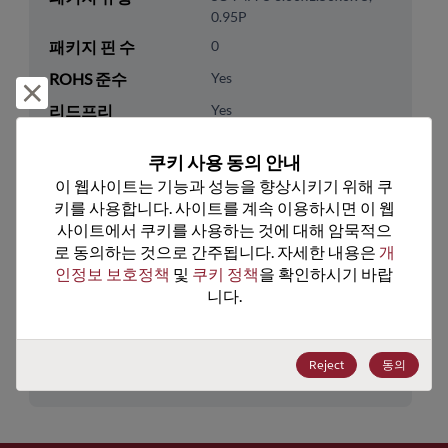
0.95P
패키지 핀 수
0
ROHS 준수
Yes
거부 및 닫기
리드프리
Yes
패키지 유형
Tape & Reel
쿠키 사용 동의 안내
패키지 수량
3000
이 웹사이트는 기능과 성능을 향상시키기 위해 쿠
키를 사용합니다. 사이트를 계속 이용하시면 이 웹
기술 카테고리
Logic
사이트에서 쿠키를 사용하는 것에 대해 암묵적으
로 동의하는 것으로 간주됩니다. 자세한 내용은 
개
기술 하위 카테고리
Standard Logic
인정보 보호정책
 및 
쿠키 정책
을 확인하시기 바랍
기술 그룹
Logic Gates
니다.
미국 HTS 코드
8542.39.0090
Reject
동의
ECCN
EAR99