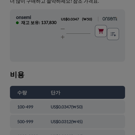
더 많이 구매하고 절약하세요! 참조 가격표.
onsemi
|
US$0.0347
(
₩50
)
재고 보유: 137,830
비용
수량
단가
100-499
US$0.0347
(
₩50
)
500-999
US$0.0312
(
₩45
)