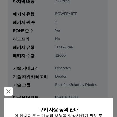
마지막 배송
7-8-2022
패키지 유형
POWERMITE
패키지 핀 수
2
ROHS 준수
Yes
리드프리
No
패키지 유형
Tape & Reel
패키지 수량
12000
기술 카테고리
Discretes
기술 하위 카테고리
Diodes
기술 그룹
Rectifier/Schottky Diodes
거부 및 닫기
미국 HTS 코드
8541.10.0080
ECCN
EAR99
쿠키 사용 동의 안내
이 웹사이트는 기능과 성능을 향상시키기 위해 쿠