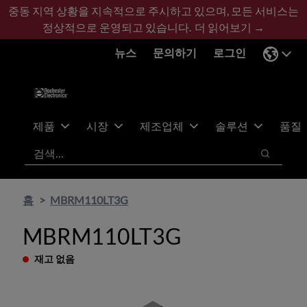
기
바
중동 지역 상황을 지속적으로 주시하고 있으며, 모든 서비스는
본
닥
정상적으로 운영되고 있습니다.
더 읽어보기 →
콘
글
뉴스
문의하기
로그인
텐
로
츠
건
건
너
너
뛰
뛰
기
제품
시장
제조업체
솔루션
품질
기
검색
검색
홈
MBRM110LT3G
MBRM110LT3G
재고 없음