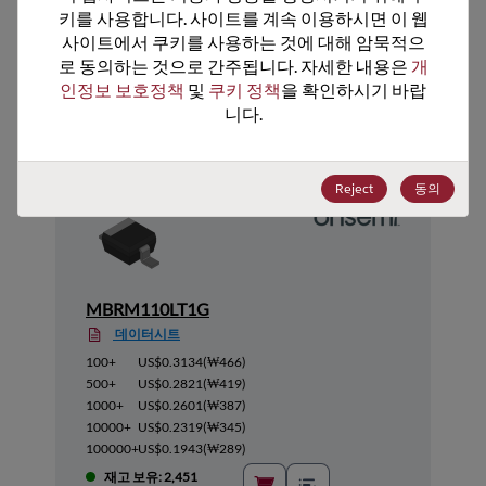
키를 사용합니다. 사이트를 계속 이용하시면 이 웹
사이트에서 쿠키를 사용하는 것에 대해 암묵적으
로 동의하는 것으로 간주됩니다. 자세한 내용은 
개
추천 대체 제품
인정보 보호정책
 및 
쿠키 정책
을 확인하시기 바랍
니다.
Reject
동의
MBRM110LT1G
데이터시트
100+
US$0.3134
(
₩466
)
500+
US$0.2821
(
₩419
)
1000+
US$0.2601
(
₩387
)
10000+
US$0.2319
(
₩345
)
100000+
US$0.1943
(
₩289
)
재고 보유: 2,451