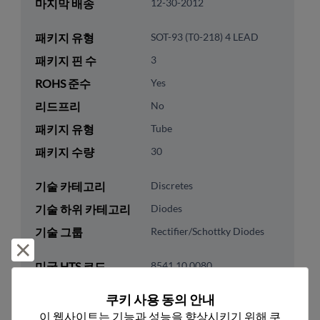
마지막 배송
12-30-2012
패키지 유형
SOT-93 (T0-218) 4 LEAD
패키지 핀 수
3
ROHS 준수
Yes
리드프리
No
패키지 유형
Tube
패키지 수량
30
기술 카테고리
Discretes
기술 하위 카테고리
Diodes
기술 그룹
Rectifier/Schottky Diodes
거부 및 닫기
미국 HTS 코드
8541.10.0080
ECCN
EAR99
쿠키 사용 동의 안내
이 웹사이트는 기능과 성능을 향상시키기 위해 쿠