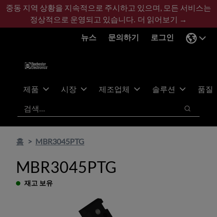
기
바
중동 지역 상황을 지속적으로 주시하고 있으며, 모든 서비스는
본
닥
정상적으로 운영되고 있습니다.
더 읽어보기 →
콘
글
뉴스
문의하기
로그인
텐
로
츠
건
건
너
너
뛰
뛰
기
제품
시장
제조업체
솔루션
품질
기
검색
검색
홈
MBR3045PTG
MBR3045PTG
재고 보유