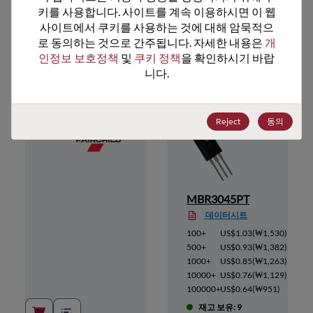
키를 사용합니다. 사이트를 계속 이용하시면 이 웹
사이트에서 쿠키를 사용하는 것에 대해 암묵적으
로 동의하는 것으로 간주됩니다. 자세한 내용은 
개
추천 대체 제품
인정보 보호정책
 및 
쿠키 정책
을 확인하시기 바랍
니다.
Reject
동의
MBR3045PT
데이터시트
1,530
)
100+
US$1.03
(
₩1,530
)
1,382
)
500+
US$0.93
(
₩1,382
)
1,263
)
1000+
US$0.85
(
₩1,263
)
1,129
)
10000+
US$0.76
(
₩1,129
)
951
)
100000+
US$0.64
(
₩951
)
재고 보유: 9