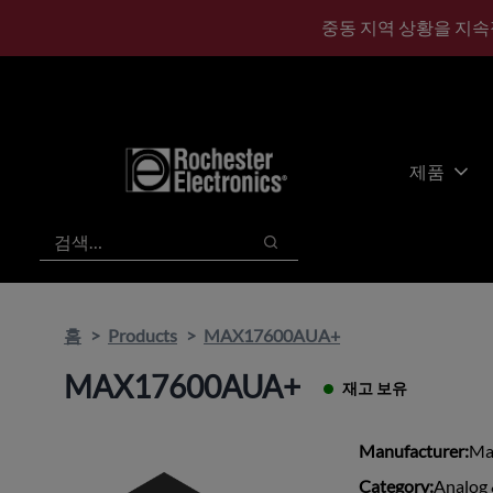
기
바
중동 지역 상황을 지속
본
닥
콘
글
텐
로
츠
건
건
너
너
뛰
제품
뛰
기
기
검색
검색
홈
Products
MAX17600AUA+
MAX17600AUA+
재고 보유
Manufacturer:
Ma
Category:
Analog 