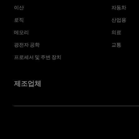
이산
자동차
로직
산업용
메모리
의료
광전자 공학
교통
프로세서 및 주변 장치
제조업체