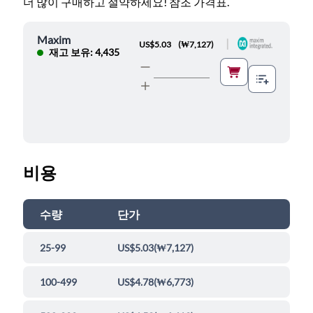
더 많이 구매하고 절약하세요! 참조 가격표.
Maxim
|
US$5.03
(
₩7,127
)
재고 보유: 4,435
비용
수량
단가
25-99
US$5.03
(
₩7,127
)
100-499
US$4.78
(
₩6,773
)