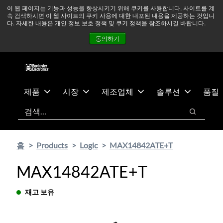
기
바
중동 지역 상황을 지속적으로 주시하고 있으며, 모든 서비스는
이 웹 페이지는 기능과 성능을 향상시키기 위해 쿠키를 사용합니다. 사이트를 계
속 검색하시면 이 웹 사이트의 쿠키 사용에 대한 내포된 내용을 제공하는 것입니
본
닥
정상적으로 운영되고 있습니다.
더 읽어보기 →
다. 자세한 내용은 개인 정보 보호 정책 및 쿠키 정책을 참조하시길 바랍니다.
콘
글
뉴스
문의하기
로그인
동의하기
텐
로
츠
건
건
너
너
뛰
뛰
기
제품
시장
제조업체
솔루션
품질
기
검색
검색
홈
Products
Logic
MAX14842ATE+T
MAX14842ATE+T
재고 보유