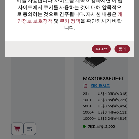
키를 사용합니다. 사이트를 계속 이용하시면 이 웹
사이트에서 쿠키를 사용하는 것에 대해 암묵적으
추천 대체 제품
로 동의하는 것으로 간주됩니다. 자세한 내용은 
개
인정보 보호정책
 및 
쿠키 정책
을 확인하시기 바랍
니다.
Reject
동의
E+
MAX1082AEUE+T
데이터시트
4,131
)
25+
US$4.05
(
₩6,018
)
3,923
)
100+
US$3.85
(
₩5,721
)
3,715
)
500+
US$3.65
(
₩5,424
)
3,507
)
1000+
US$3.44
(
₩5,111
)
3,299
)
10000+
US$3.24
(
₩4,814
)
재고 보유: 2,500