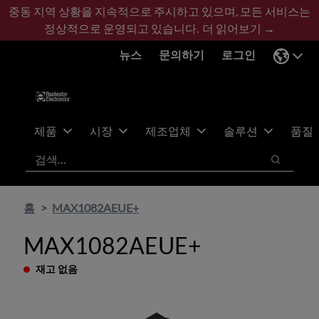
기
바
중동 지역 상황을 지속적으로 주시하고 있으며, 모든 서비스는
본
닥
정상적으로 운영되고 있습니다.
더 읽어보기 →
콘
글
뉴스
문의하기
로그인
텐
로
츠
건
건
너
너
뛰
뛰
기
제품
시장
제조업체
솔루션
품질
기
검색
검색
홈
MAX1082AEUE+
MAX1082AEUE+
재고 없음