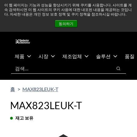
기
바
중동 지역 상황을 지속적으로 주시하고 있으며, 모든 서비스는
이 웹 페이지는 기능과 성능을 향상시키기 위해 쿠키를 사용합니다. 사이트를 계
속 검색하시면 이 웹 사이트의 쿠키 사용에 대한 내포된 내용을 제공하는 것입니
본
닥
정상적으로 운영되고 있습니다.
더 읽어보기 →
다. 자세한 내용은 개인 정보 보호 정책 및 쿠키 정책을 참조하시길 바랍니다.
콘
글
뉴스
문의하기
로그인
동의하기
텐
로
츠
건
건
너
너
뛰
뛰
기
제품
시장
제조업체
솔루션
품질
기
검색
검색
홈
MAX823LEUK-T
MAX823LEUK-T
재고 보유