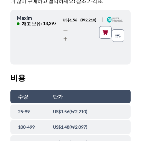
더 많이 구매하고 절약하세요! 참조 가격표.
Maxim
|
US$1.56
(
₩2,210
)
재고 보유: 13,397
비용
수량
단가
25-99
US$1.56
(
₩2,210
)
100-499
US$1.48
(
₩2,097
)