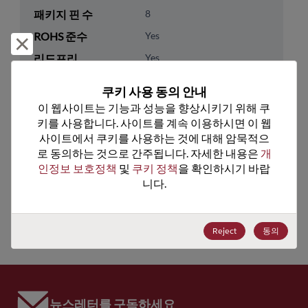
패키지 핀 수
8
ROHS 준수
Yes
거부 및 닫기
리드프리
Yes
패키지 수량
0
쿠키 사용 동의 안내
이 웹사이트는 기능과 성능을 향상시키기 위해 쿠
기술 카테고리
Memory & Storage
키를 사용합니다. 사이트를 계속 이용하시면 이 웹
기술 하위 카테고리
Non-Volatile
사이트에서 쿠키를 사용하는 것에 대해 암묵적으
로 동의하는 것으로 간주됩니다. 자세한 내용은 
개
기술 그룹
Serial Flash
인정보 보호정책
 및 
쿠키 정책
을 확인하시기 바랍
니다.
미국 HTS 코드
8542.32.0051
ECCN
EAR99
Reject
동의
뉴스레터를 구독하세요