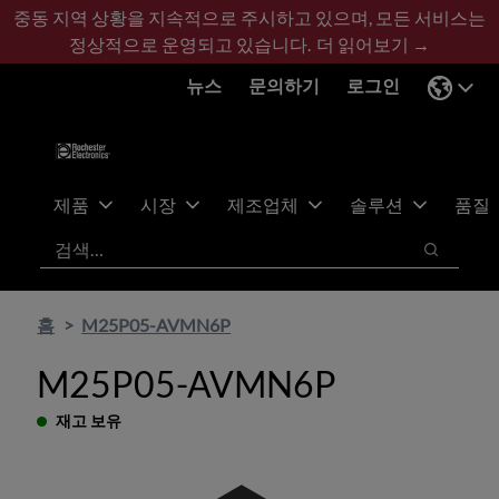
기
바
중동 지역 상황을 지속적으로 주시하고 있으며, 모든 서비스는
본
닥
정상적으로 운영되고 있습니다.
더 읽어보기 →
콘
글
뉴스
문의하기
로그인
텐
로
츠
건
건
너
너
뛰
뛰
기
제품
시장
제조업체
솔루션
품질
기
검색
검색
홈
M25P05-AVMN6P
M25P05-AVMN6P
재고 보유