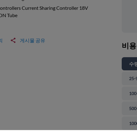
ntrollers Current Sharing Controller 18V
ON Tube
의
게시물 공유
비용
수
25-
100
500
 닫기
100