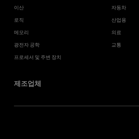
이산
자동차
로직
산업용
메모리
의료
광전자 공학
교통
프로세서 및 주변 장치
제조업체