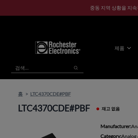
기
바
중동 지역 상황을 지속
본
닥
콘
글
텐
로
츠
건
건
너
너
뛰
제품
뛰
기
기
검색
검색
홈
LTC4370CDE#PBF
LTC4370CDE#PBF
재고 없음
Manufacturer:
An
Category:
Analog 