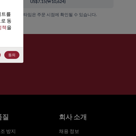
00+
US$7.15
(
₩10,624
)
트를 
가용성 및 리드 타임은 주문 시점에 확인될 수 있습니다.
로 동
정책
을 
동의
품질
회사 소개
조 방지
채용 정보