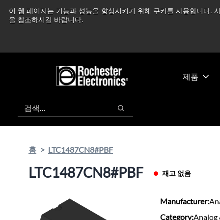
기
바
이 웹 페이지는 기능과 성능을 향상시키기 위해 쿠키를 사용합니다. 사
중동 지역 상황을 지속
본
닥
을 참조하시길 바랍니다.
콘
글
텐
로
츠
건
건
너
너
뛰
제품
뛰
기
기
검색
검색
홈
LTC1487CN8#PBF
LTC1487CN8#PBF
재고 없음
Manufacturer:
An
Category:
Analog 