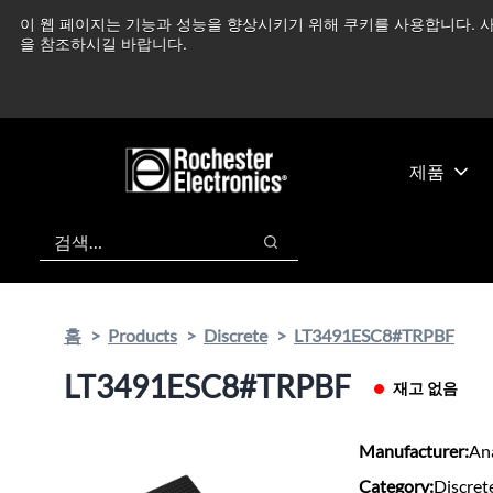
기
바
이 웹 페이지는 기능과 성능을 향상시키기 위해 쿠키를 사용합니다. 사
중동 지역 상황을 지속
본
닥
을 참조하시길 바랍니다.
콘
글
텐
로
츠
건
건
너
너
뛰
제품
뛰
기
기
검색
검색
홈
Products
Discrete
LT3491ESC8#TRPBF
LT3491ESC8#TRPBF
재고 없음
Manufacturer:
An
Category:
Discret