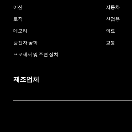
이산
자동차
로직
산업용
메모리
의료
광전자 공학
교통
프로세서 및 주변 장치
제조업체