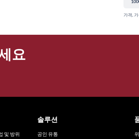
100
가격, 
세요
솔루션
 및 방위
공인 유통
위