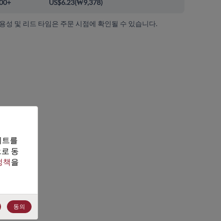
00+
US$6.23
(
₩9,378
)
가용성 및 리드 타임은 주문 시점에 확인될 수 있습니다.
트를 
로 동
정책
을 
동의