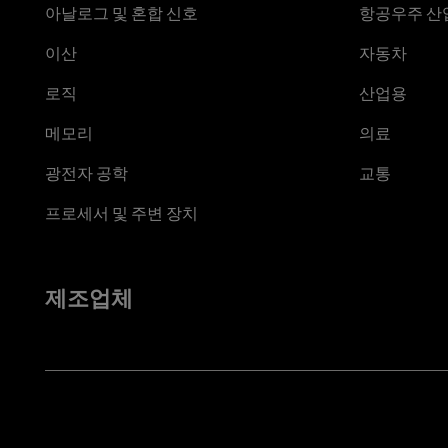
아날로그 및 혼합 신호
항공우주 산업
이산
자동차
로직
산업용
메모리
의료
광전자 공학
교통
프로세서 및 주변 장치
제조업체