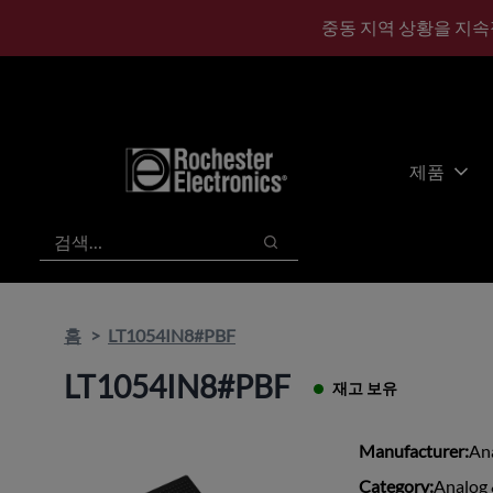
기
바
중동 지역 상황을 지속
본
닥
콘
글
텐
로
츠
건
건
너
너
뛰
제품
뛰
기
기
검색
검색
홈
LT1054IN8#PBF
LT1054IN8#PBF
재고 보유
Manufacturer:
An
Category:
Analog 