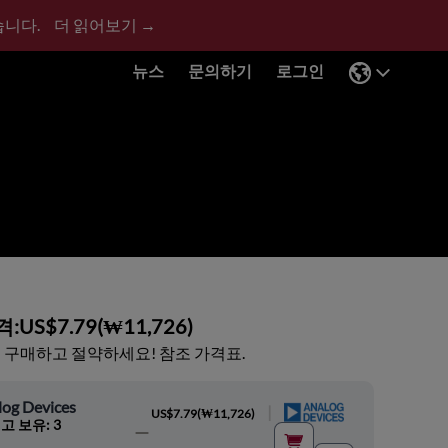
습니다.
더 읽어보기 →
뉴스
문의하기
로그인
격:
US$7.79
(
₩11,726
)
 구매하고 절약하세요! 참조 가격표.
log Devices
|
US$7.79
(
₩11,726
)
고 보유: 3