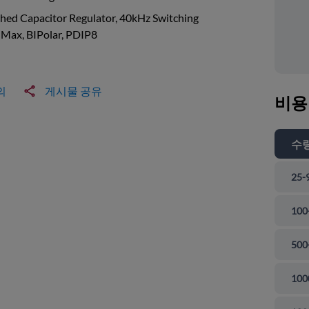
hed Capacitor Regulator, 40kHz Switching
-Max, BIPolar, PDIP8
의
게시물 공유
비용
수
25-
100
500
100