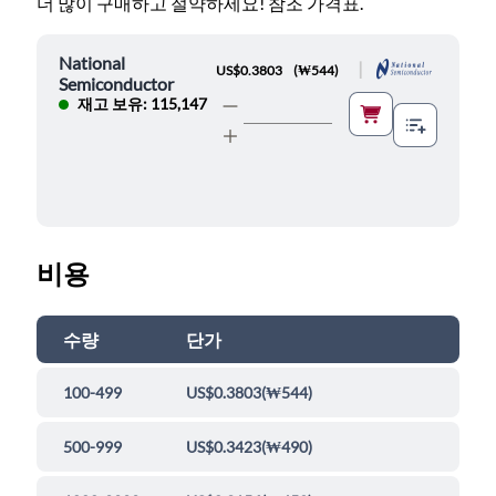
더 많이 구매하고 절약하세요! 참조 가격표.
National
|
US$0.3803
(
₩544
)
Semiconductor
재고 보유: 115,147
비용
수량
단가
100-499
US$0.3803
(
₩544
)
500-999
US$0.3423
(
₩490
)