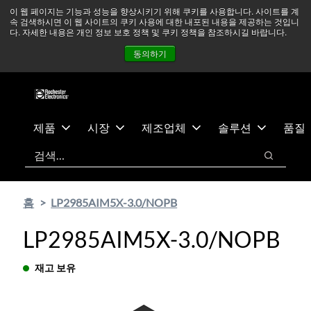
기
바
중동 지역 상황을 지속적으로 주시하고 있으며, 모든 서비스는
이 웹 페이지는 기능과 성능을 향상시키기 위해 쿠키를 사용합니다. 사이트를 계
속 검색하시면 이 웹 사이트의 쿠키 사용에 대한 내포된 내용을 제공하는 것입니
본
닥
정상적으로 운영되고 있습니다.
더 읽어보기 →
다. 자세한 내용은 개인 정보 보호 정책 및 쿠키 정책을 참조하시길 바랍니다.
콘
글
뉴스
문의하기
로그인
동의하기
텐
로
츠
건
건
너
너
뛰
뛰
기
제품
시장
제조업체
솔루션
품질
기
검색
검색
홈
LP2985AIM5X-3.0/NOPB
LP2985AIM5X-3.0/NOPB
재고 보유