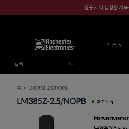
기
바
중동 지역 상황을 지속
본
닥
콘
글
텐
로
츠
건
건
너
너
뛰
제품
뛰
기
기
검색
검색
홈
LM385Z-2.5/NOPB
LM385Z-2.5/NOPB
재고 보유
Manufacturer:
Na
Category:
Analog 