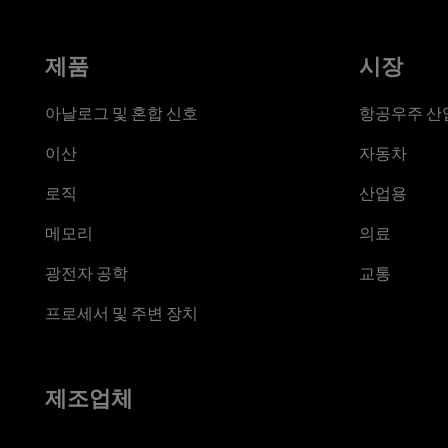
제품
시장
아날로그 및 혼합 신호
항공우주 산업
이산
자동차
로직
산업용
메모리
의료
광전자 공학
교통
프로세서 및 주변 장치
제조업체