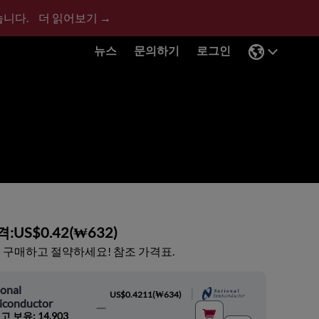
습니다.
더 읽어보기 →
뉴스
문의하기
로그인
격:
US$0.42
(
₩632
)
 구매하고 절약하세요! 참조 가격표.
onal
|
US$0.4211
(
₩634
)
iconductor
고 보유: 14,903