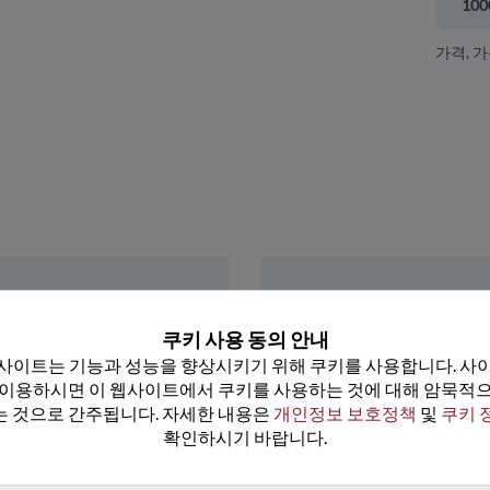
100
가격, 
 닫기
쿠키 사용 동의 안내
사이트는 기능과 성능을 향상시키기 위해 쿠키를 사용합니다. 사이
 이용하시면 이 웹사이트에서 쿠키를 사용하는 것에 대해 암묵적으
LM385AXZ-2.5
LM385AYZ-2.5
 것으로 간주됩니다. 자세한 내용은 
개인정보 보호정책
 및 
쿠키 
데이터시트
데이터시트
확인하시기 바랍니다.
25+
US$5.04
(
₩7,587
)
25+
US$2.41
(
₩3,628
)
100+
US$4.79
(
₩7,210
)
100+
US$2.29
(
₩3,447
)