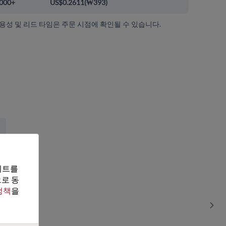
000+
US$0.2611
(
₩393
)
가용성 및 리드 타임은 주문 시점에 확인될 수 있습니다.
트를 
로 동
정책
을 
Sho