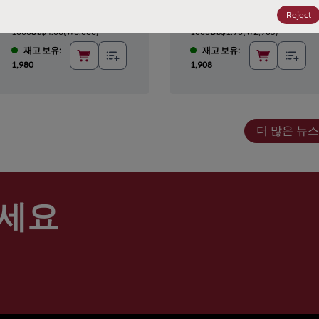
500+
US$4.54
(
₩6,834
)
500+
US$2.17
(
₩3,267
)
Reject
1000+
US$4.28
(
₩6,443
)
1000+
US$2.05
(
₩3,086
)
10000+
US$4.03
(
₩6,066
)
10000+
US$1.93
(
₩2,905
)
재고 보유:
재고 보유:
1,980
1,908
더 많은 뉴스
세요