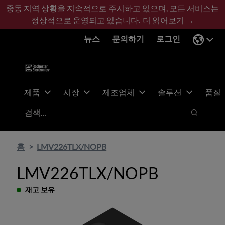
기
바
중동 지역 상황을 지속적으로 주시하고 있으며, 모든 서비스는
본
닥
정상적으로 운영되고 있습니다.
더 읽어보기 →
콘
글
뉴스
문의하기
로그인
텐
로
츠
건
건
너
너
뛰
뛰
기
제품
시장
제조업체
솔루션
품질
기
검색
검색
홈
LMV226TLX/NOPB
LMV226TLX/NOPB
재고 보유