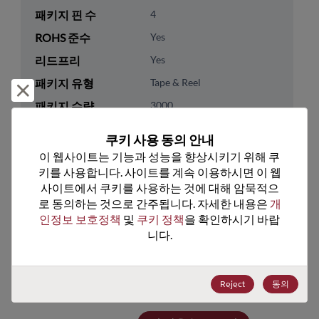
패키지 핀 수
4
ROHS 준수
Yes
리드프리
Yes
패키지 유형
Tape & Reel
거부 및 닫기
패키지 수량
3000
쿠키 사용 동의 안내
기술 카테고리
Analog & Mixed Signal
이 웹사이트는 기능과 성능을 향상시키기 위해 쿠
기술 하위 카테고리
RF & Microwave
키를 사용합니다. 사이트를 계속 이용하시면 이 웹
기술 그룹
RF Mixers/Swtchs/Detectors
사이트에서 쿠키를 사용하는 것에 대해 암묵적으
로 동의하는 것으로 간주됩니다. 자세한 내용은 
개
인정보 보호정책
 및 
쿠키 정책
을 확인하시기 바랍
미국 HTS 코드
8542.39.0090
니다.
ECCN
EAR99
Reject
동의