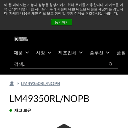
기
바
중동 지역 상황을 지속적으로 주시하고 있으며, 모든 서비스는
이 웹 페이지는 기능과 성능을 향상시키기 위해 쿠키를 사용합니다. 사이트를 계
속 검색하시면 이 웹 사이트의 쿠키 사용에 대한 내포된 내용을 제공하는 것입니
본
닥
정상적으로 운영되고 있습니다.
더 읽어보기 →
다. 자세한 내용은 개인 정보 보호 정책 및 쿠키 정책을 참조하시길 바랍니다.
콘
글
뉴스
문의하기
로그인
동의하기
텐
로
츠
건
건
너
너
뛰
뛰
기
제품
시장
제조업체
솔루션
품질
기
검색
검색
홈
LM49350RL/NOPB
LM49350RL/NOPB
재고 보유