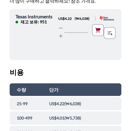
더 많이 구매하고 절약하세요! 참조 가격표.
Texas Instruments
|
US$4.22
(
₩6,038
)
재고 보유: 951
비용
수량
단가
25-99
US$4.22
(
₩6,038
)
100-499
US$4.01
(
₩5,738
)