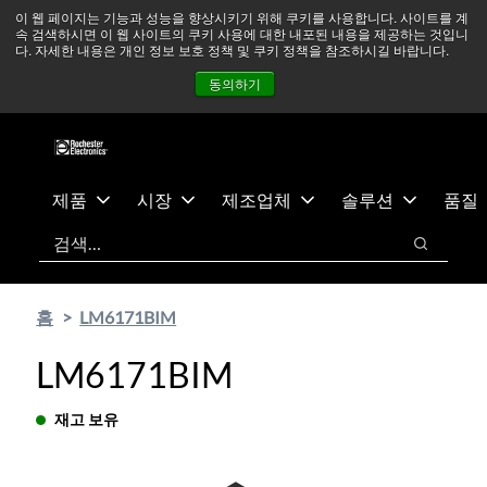
기
바
중동 지역 상황을 지속적으로 주시하고 있으며, 모든 서비스는
이 웹 페이지는 기능과 성능을 향상시키기 위해 쿠키를 사용합니다. 사이트를 계
속 검색하시면 이 웹 사이트의 쿠키 사용에 대한 내포된 내용을 제공하는 것입니
본
닥
정상적으로 운영되고 있습니다.
더 읽어보기 →
다. 자세한 내용은 개인 정보 보호 정책 및 쿠키 정책을 참조하시길 바랍니다.
콘
글
뉴스
문의하기
로그인
동의하기
텐
로
츠
건
건
너
너
뛰
뛰
기
제품
시장
제조업체
솔루션
품질
기
검색
검색
홈
LM6171BIM
LM6171BIM
재고 보유