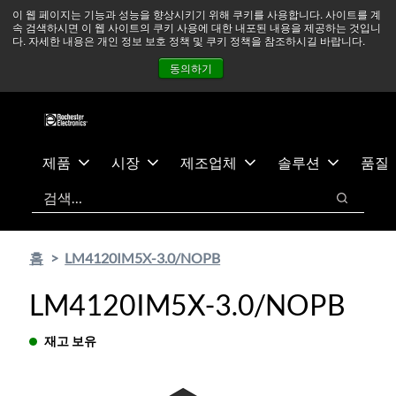
기
바
중동 지역 상황을 지속적으로 주시하고 있으며, 모든 서비스는
이 웹 페이지는 기능과 성능을 향상시키기 위해 쿠키를 사용합니다. 사이트를 계
속 검색하시면 이 웹 사이트의 쿠키 사용에 대한 내포된 내용을 제공하는 것입니
본
닥
정상적으로 운영되고 있습니다.
더 읽어보기 →
다. 자세한 내용은 개인 정보 보호 정책 및 쿠키 정책을 참조하시길 바랍니다.
콘
글
뉴스
문의하기
로그인
동의하기
텐
로
츠
건
건
너
너
뛰
뛰
기
제품
시장
제조업체
솔루션
품질
기
검색
검색
홈
LM4120IM5X-3.0/NOPB
LM4120IM5X-3.0/NOPB
재고 보유