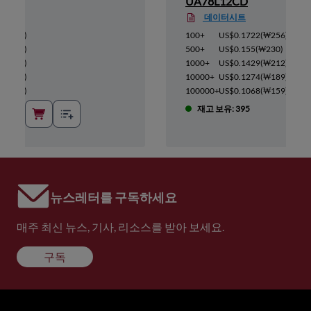
R2G
UA78L12CD
데이터시트
(
₩176
)
100+
US$0.1722
(
₩256
)
(
₩159
)
500+
US$0.155
(
₩230
)
(
₩146
)
1000+
US$0.1429
(
₩212
)
(
₩131
)
10000+
US$0.1274
(
₩189
)
(
₩109
)
100000+
US$0.1068
(
₩159
)
재고 보유: 395
뉴스레터를 구독하세요
매주 최신 뉴스, 기사, 리소스를 받아 보세요.
구독