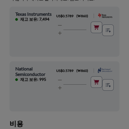
Texas Instruments
|
US$0.5789
(
₩860
)
재고 보유: 7,494
National
|
US$0.5789
(
₩860
)
Semiconductor
재고 보유: 995
비용