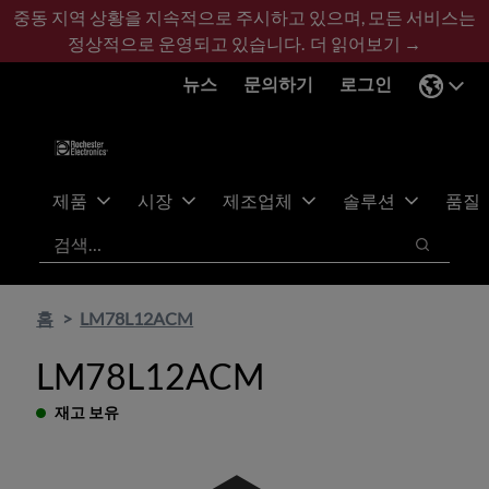
기
바
중동 지역 상황을 지속적으로 주시하고 있으며, 모든 서비스는
본
닥
정상적으로 운영되고 있습니다.
더 읽어보기 →
콘
글
뉴스
문의하기
로그인
텐
로
츠
건
건
너
너
뛰
뛰
기
제품
시장
제조업체
솔루션
품질
기
검색
검색
홈
LM78L12ACM
LM78L12ACM
재고 보유