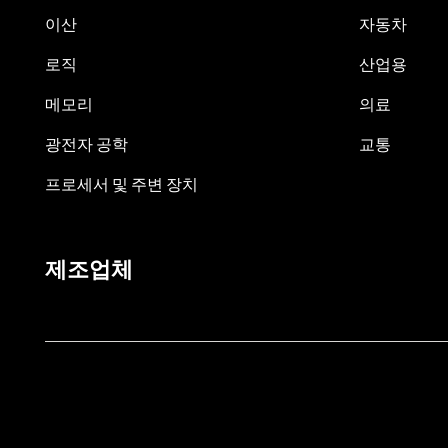
이산
자동차
로직
산업용
메모리
의료
광전자 공학
교통
프로세서 및 주변 장치
제조업체