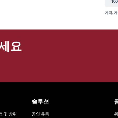
100
가격, 
세요
솔루션
 및 방위
공인 유통
위