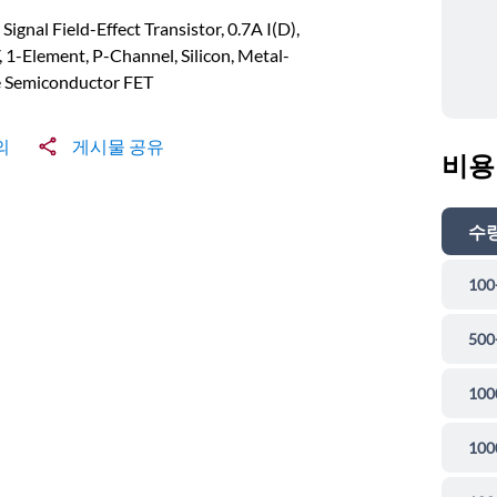
 Signal Field-Effect Transistor, 0.7A I(D),
 1-Element, P-Channel, Silicon, Metal-
e Semiconductor FET
의
게시물 공유
비용
수
100
500
100
100