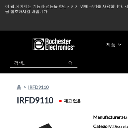
기
바
이 웹 페이지는 기능과 성능을 향상시키기 위해 쿠키를 사용합니다. 사
중동 지역 상황을 지속
본
닥
을 참조하시길 바랍니다.
콘
글
텐
로
츠
건
건
너
너
뛰
제품
뛰
기
기
검색
검색
홈
IRFD9110
IRFD9110
재고 없음
Manufacturer:
Har
Category:
Discret